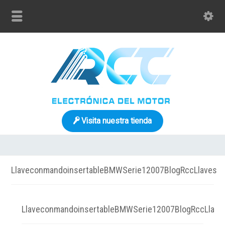
Visita nuestra tienda
LlaveconmandoinsertableBMWSerie12007BlogRccLlaves
LlaveconmandoinsertableBMWSerie12007BlogRccLlave