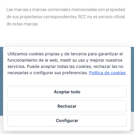
Las marcas y marcas comerciales mencionadas son propiedad
de sus propietarios correspondientes. RCC no es servicio oficial
de estas marcas
Utilizamos cookies propias y de terceros para garantizar el
REPARACIÓN CENTRALITA DE COCHE
C/ Virgen del pilar, 6 ,
funcionamiento de la web, medir su uso y mejorar nuestros
Albacete 02006
servicios. Puede aceptar todas las cookies, rechazar las no
696 340 889
info@rccllaves.com
necesarias o configurar sus preferencias.
Política de cookies
Copyright © 2025 Reparación Centralita De Coche
Aceptar todo
Rechazar
Configurar