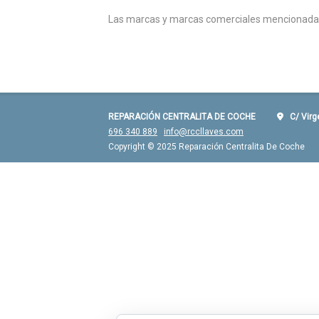
Las marcas y marcas comerciales mencionadas s
REPARACIÓN CENTRALITA DE COCHE
C/ Virgen
696 340 889
info@rccllaves.com
Copyright © 2025 Reparación Centralita De Coche