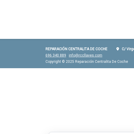
REPARACIÓN CENTRALITA DE COCHE
C/ Virgen
696 340 889
info@rccllaves.com
Copyright © 2025 Reparación Centralita De Coche