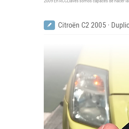
2009 En RCCLlaves somos capaces de hacer la c
Citroën C2 2005 · Dupl