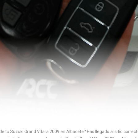
de tu Suzuki Grand Vitara 2009 en Albacete? Has llegado al sitio correc