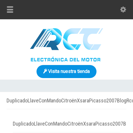
Visita nuestra tienda
DuplicadoLlaveConMandoCitroënXsaraPicasso2007BlogRc
DuplicadoLlaveConMandoCitroënXsaraPicasso2007Blog