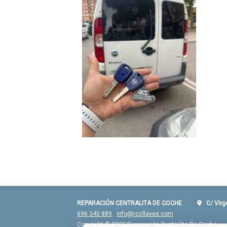
REPARACIÓN CENTRALITA DE COCHE
C/ Virgen
696 340 889
info@rccllaves.com
Copyright © 2025 Reparación Centralita De Coche