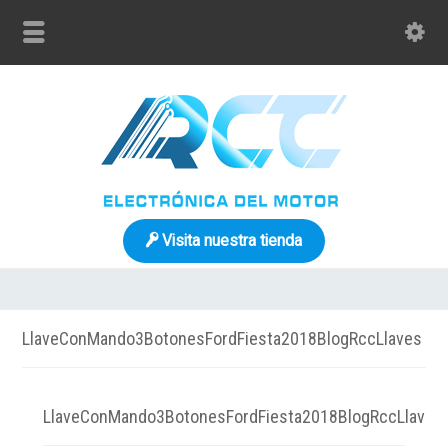
Visita nuestra tienda
LlaveConMando3BotonesFordFiesta2018BlogRccLlaves
LlaveConMando3BotonesFordFiesta2018BlogRccLlaves