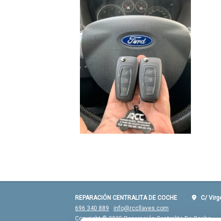
REPARACIÓN CENTRALITA DE COCHE
C/ Virgen
696 340 889
info@rccllaves.com
Copyright © 2025 Reparación Centralita De Coche