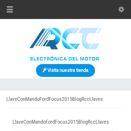
Visita nuestra tienda
LlaveConMandoFordFocus2015BlogRccLlaves
LlaveConMandoFordFocus2015BlogRccLlaves