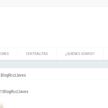
IONES
CENTRALITAS
¿QUIÉNES SOMOS?
BlogRccLlaves
21BlogRccLlaves