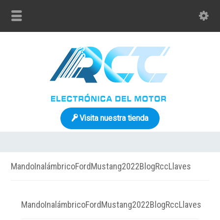
Visita nuestra tienda
MandoInalámbricoFordMustang2022BlogRccLlaves
MandoInalámbricoFordMustang2022BlogRccLlaves