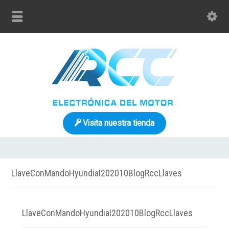
Visita nuestra tienda
LlaveConMandoHyundiaI202010BlogRccLlaves
LlaveConMandoHyundiaI202010BlogRccLlaves