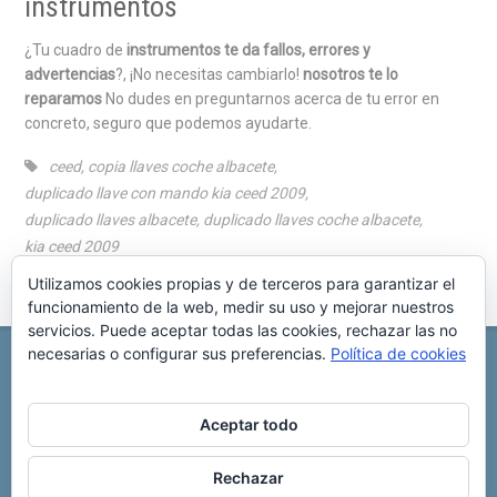
instrumentos
¿Tu cuadro de
instrumentos te da fallos, errores y
advertencias
?, ¡No necesitas cambiarlo!
nosotros te lo
reparamos
No dudes en preguntarnos acerca de tu error en
concreto, seguro que podemos ayudarte.
ceed
,
copia llaves coche albacete
,
duplicado llave con mando kia ceed 2009
,
duplicado llaves albacete
,
duplicado llaves coche albacete
,
kia ceed 2009
Utilizamos cookies propias y de terceros para garantizar el
funcionamiento de la web, medir su uso y mejorar nuestros
servicios. Puede aceptar todas las cookies, rechazar las no
necesarias o configurar sus preferencias.
Política de cookies
REPARACIÓN CENTRALITA DE COCHE
C/ Virgen del pilar, 6 ,
Albacete 02006
696 340 889
info@rccllaves.com
Aceptar todo
Copyright © 2025 Reparación Centralita De Coche
Rechazar