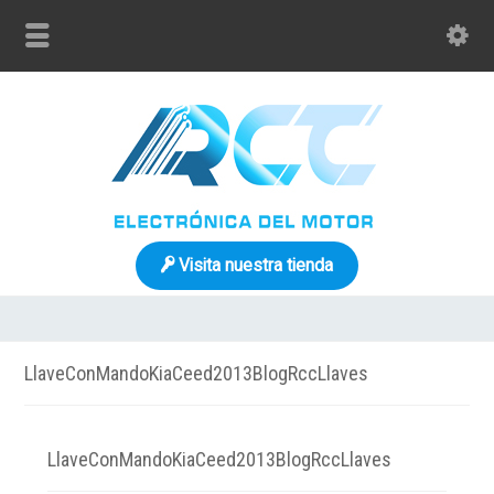
Visita nuestra tienda
LlaveConMandoKiaCeed2013BlogRccLlaves
LlaveConMandoKiaCeed2013BlogRccLlaves