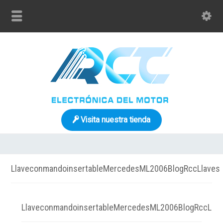
Visita nuestra tienda
LlaveconmandoinsertableMercedesML2006BlogRccLlaves
LlaveconmandoinsertableMercedesML2006BlogRccLlav