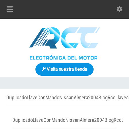
Visita nuestra tienda
DuplicadoLlaveConMandoNissanAlmera2004BlogRccLlaves
DuplicadoLlaveConMandoNissanAlmera2004BlogRccLla