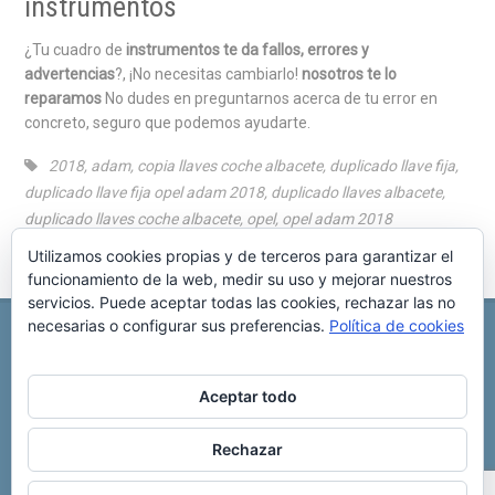
instrumentos
¿Tu cuadro de
instrumentos te da fallos, errores y
advertencias
?, ¡No necesitas cambiarlo!
nosotros te lo
reparamos
No dudes en preguntarnos acerca de tu error en
concreto, seguro que podemos ayudarte.
2018
,
adam
,
copia llaves coche albacete
,
duplicado llave fija
,
duplicado llave fija opel adam 2018
,
duplicado llaves albacete
,
duplicado llaves coche albacete
,
opel
,
opel adam 2018
Utilizamos cookies propias y de terceros para garantizar el
funcionamiento de la web, medir su uso y mejorar nuestros
servicios. Puede aceptar todas las cookies, rechazar las no
necesarias o configurar sus preferencias.
Política de cookies
REPARACIÓN CENTRALITA DE COCHE
C/ Virgen del pilar, 6 ,
Albacete 02006
696 340 889
info@rccllaves.com
Aceptar todo
Copyright © 2025 Reparación Centralita De Coche
Rechazar