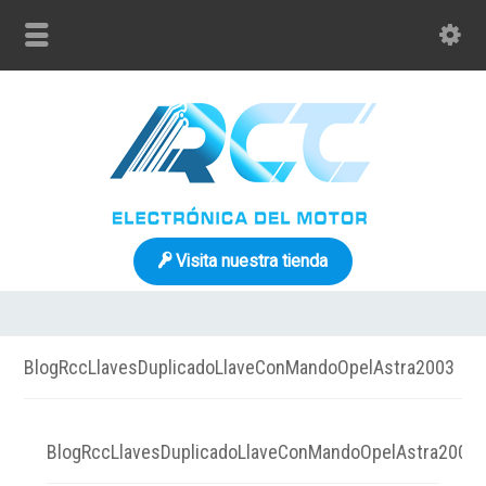
Visita nuestra tienda
BlogRccLlavesDuplicadoLlaveConMandoOpelAstra2003
BlogRccLlavesDuplicadoLlaveConMandoOpelAstra2003