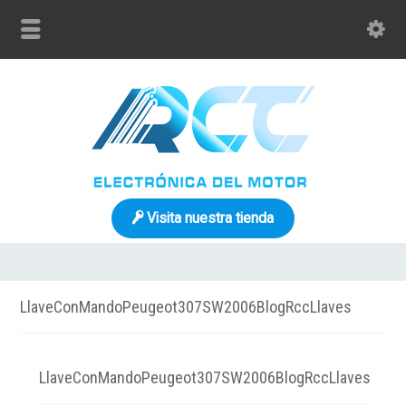
Visita nuestra tienda
LlaveConMandoPeugeot307SW2006BlogRccLlaves
LlaveConMandoPeugeot307SW2006BlogRccLlaves