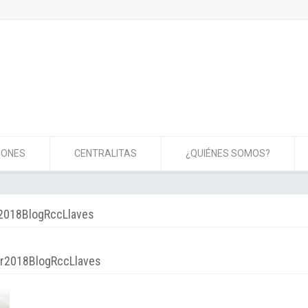
IONES
CENTRALITAS
¿QUIÉNES SOMOS?
r2018BlogRccLlaves
ar2018BlogRccLlaves