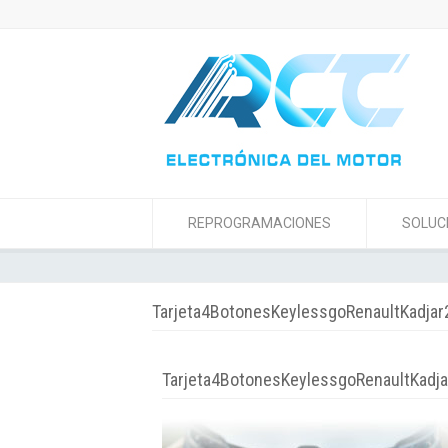
REPROGRAMACIONES
SOLUC
Tarjeta4BotonesKeylessgoRenaultKadja
Tarjeta4BotonesKeylessgoRenaultKadj