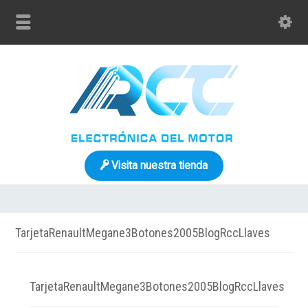
Visita nuestra tienda
TarjetaRenaultMegane3Botones2005BlogRccLlaves
TarjetaRenaultMegane3Botones2005BlogRccLlaves