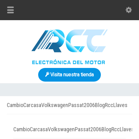
Visita nuestra tienda
CambioCarcasaVolkswagenPassat2006BlogRccLlaves
CambioCarcasaVolkswagenPassat2006BlogRccLlaves