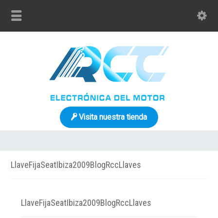
Visita nuestra tienda
LlaveFijaSeatIbiza2009BlogRccLlaves
LlaveFijaSeatIbiza2009BlogRccLlaves