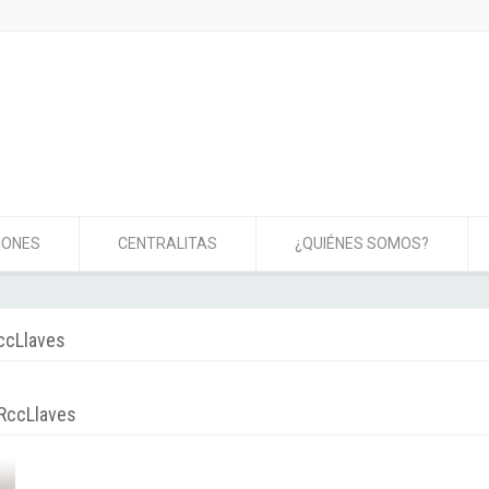
IONES
CENTRALITAS
¿QUIÉNES SOMOS?
cLlaves
RccLlaves