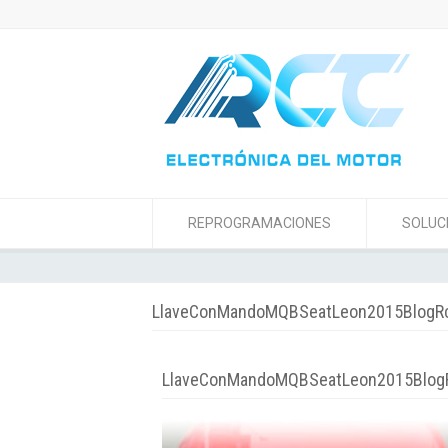
REPROGRAMACIONES
SOLUC
LlaveConMandoMQBSeatLeon2015BlogRc
LlaveConMandoMQBSeatLeon2015Blog