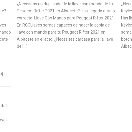
¿Necesitas un duplicado de la llave con mando de tu
¿Nece
ete?
Peugeot Rifter 2021 en Albacete? Has llegado al sitio
Keyle
correcto. Llave Con Mando para Peugeot Rifter 2021
Has ll
aves
En RCCLlaves somos capaces de hacer la copia de
Keyle
 mando
llave con mando para tu Peugeot Rifter 2021 en
somos
acete
Albacete en el acto. ¿Necesitas carcasa para la llave
boton
de […]
Albac
 4
ete?
aves