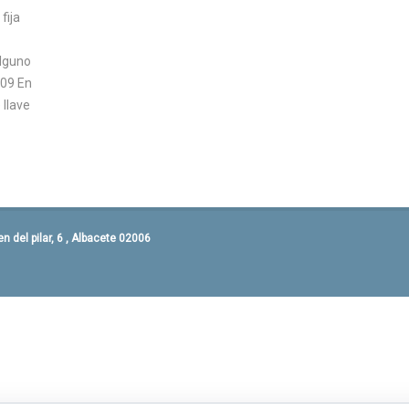
fija
lguno
009 En
 llave
 del pilar, 6 , Albacete 02006