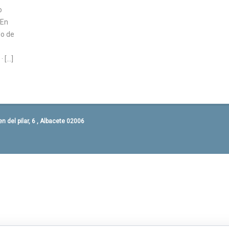
o
 En
do de
· […]
 del pilar, 6 , Albacete 02006