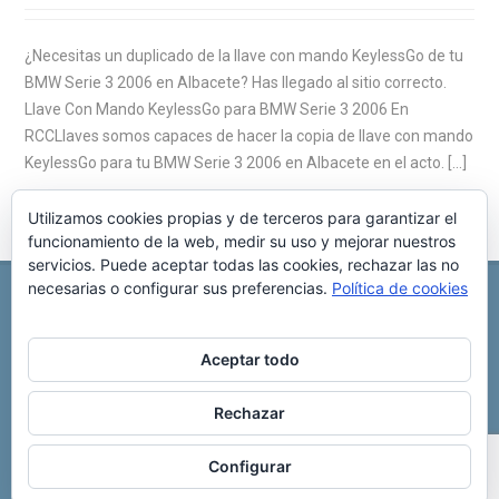
¿Necesitas un duplicado de la llave con mando KeylessGo de tu
BMW Serie 3 2006 en Albacete? Has llegado al sitio correcto.
Llave Con Mando KeylessGo para BMW Serie 3 2006 En
RCCLlaves somos capaces de hacer la copia de llave con mando
KeylessGo para tu BMW Serie 3 2006 en Albacete en el acto. […]
Utilizamos cookies propias y de terceros para garantizar el
funcionamiento de la web, medir su uso y mejorar nuestros
servicios. Puede aceptar todas las cookies, rechazar las no
necesarias o configurar sus preferencias.
Política de cookies
REPARACIÓN CENTRALITA DE COCHE
C/ Virgen del pilar, 6 ,
Albacete 02006
696 340 889
info@rccllaves.com
Aceptar todo
Copyright © 2025 Reparación Centralita De Coche
Rechazar
Configurar