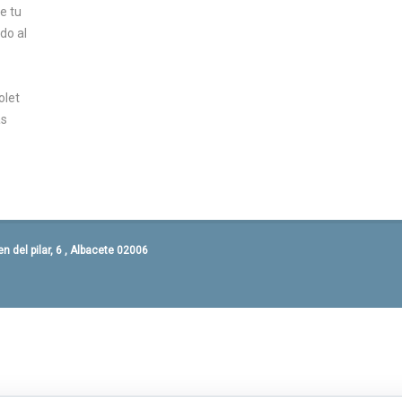
e tu
do al
olet
as
 del pilar, 6 , Albacete 02006