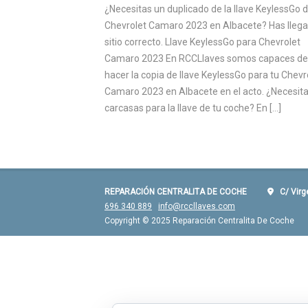
¿Necesitas un duplicado de la llave KeylessGo d
Chevrolet Camaro 2023 en Albacete? Has llega
sitio correcto. Llave KeylessGo para Chevrolet
Camaro 2023 En RCCLlaves somos capaces de
hacer la copia de llave KeylessGo para tu Chevr
Camaro 2023 en Albacete en el acto. ¿Necesit
carcasas para la llave de tu coche? En […]
REPARACIÓN CENTRALITA DE COCHE
C/ Virgen
696 340 889
info@rccllaves.com
Copyright © 2025 Reparación Centralita De Coche