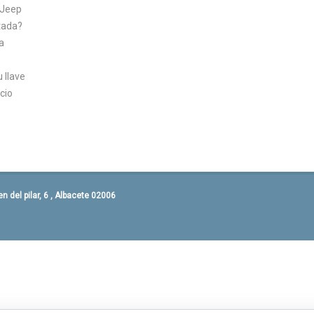
 Jeep
tada?
a
e
u llave
cio
 del pilar, 6 , Albacete 02006