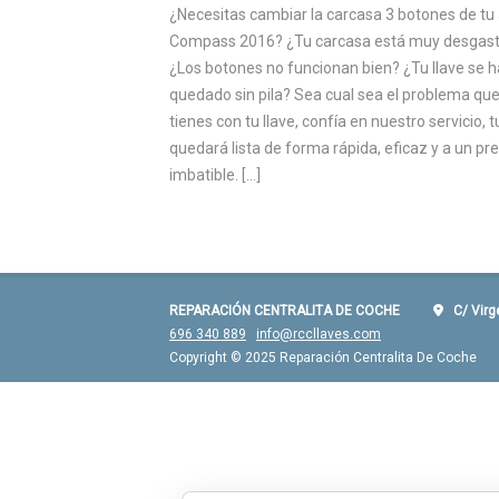
¿Necesitas cambiar la carcasa 3 botones de tu
Compass 2016? ¿Tu carcasa está muy desgas
¿Los botones no funcionan bien? ¿Tu llave se h
quedado sin pila? Sea cual sea el problema qu
tienes con tu llave, confía en nuestro servicio, t
quedará lista de forma rápida, eficaz y a un pre
imbatible. […]
REPARACIÓN CENTRALITA DE COCHE
C/ Virgen
696 340 889
info@rccllaves.com
Copyright © 2025 Reparación Centralita De Coche