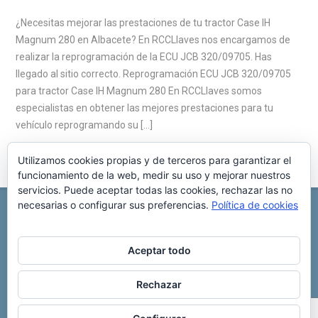
¿Necesitas mejorar las prestaciones de tu tractor Case IH
Magnum 280 en Albacete? En RCCLlaves nos encargamos de
realizar la reprogramación de la ECU JCB 320/09705. Has
llegado al sitio correcto. Reprogramación ECU JCB 320/09705
para tractor Case IH Magnum 280 En RCCLlaves somos
especialistas en obtener las mejores prestaciones para tu
vehículo reprogramando su […]
Utilizamos cookies propias y de terceros para garantizar el
funcionamiento de la web, medir su uso y mejorar nuestros
servicios. Puede aceptar todas las cookies, rechazar las no
necesarias o configurar sus preferencias.
Política de cookies
REPARACIÓN CENTRALITA DE COCHE
C/ Virgen del pilar, 6 ,
Albacete 02006
696 340 889
info@rccllaves.com
Aceptar todo
Copyright © 2025 Reparación Centralita De Coche
Rechazar