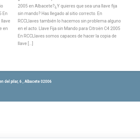
io
2005 en Albacete?¿Y quieres que sea una llave fija
5 En
sin mando? Has llegado al sitio correcto. En
 llave
RCCLlaves también lo hacemos sin problema alguno
e en
en el acto. Llave Fija sin Mando para Citroën C4 2005
En RCCLlaves somos capaces de hacer la copia de
llave […]
 del pilar, 6 , Albacete 02006