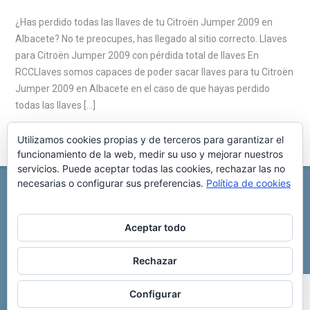
¿Has perdido todas las llaves de tu Citroën Jumper 2009 en
Albacete? No te preocupes, has llegado al sitio correcto. Llaves
para Citroën Jumper 2009 con pérdida total de llaves En
RCCLlaves somos capaces de poder sacar llaves para tu Citroën
Jumper 2009 en Albacete en el caso de que hayas perdido
todas las llaves […]
Utilizamos cookies propias y de terceros para garantizar el
funcionamiento de la web, medir su uso y mejorar nuestros
servicios. Puede aceptar todas las cookies, rechazar las no
necesarias o configurar sus preferencias.
Política de cookies
REPARACIÓN CENTRALITA DE COCHE
C/ Virgen del pilar, 6 ,
Albacete 02006
696 340 889
info@rccllaves.com
Aceptar todo
Copyright © 2025 Reparación Centralita De Coche
Rechazar
Configurar