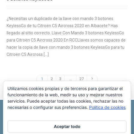
¿Necesitas un duplicado de la llave con mando 3 botones
KeylessGo de tu Citroën C5 Aircross 2020 en Albacete? Has
llegado al sitio correcto. Llave Con Mando 3 botones KeylessGo
para Citroën C5 Aircross 2020 En RCCLlaves somos capaces de
hacer la copia de llave con mando 3 botones KeylessGo para tu
Citroën C5 Aircross […]
1
2
3
…
27
Utilizamos cookies propias y de terceros para garantizar el
funcionamiento de la web, medir su uso y mejorar nuestros
servicios. Puede aceptar todas las cookies, rechazar las no
necesarias o configurar sus preferencias.
Política de cookies
REPARACIÓN CENTRALITA DE COCHE
C/ Virgen del pilar, 6 ,
Albacete 02006
696 340 889
info@rccllaves.com
Aceptar todo
Copyright © 2025 Reparación Centralita De Coche