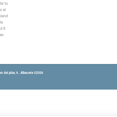
de tu
o al
sland
la
nd X
sas
 del pilar, 6 , Albacete 02006