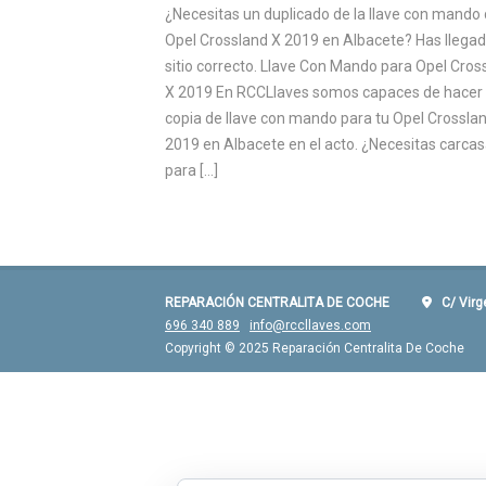
¿Necesitas un duplicado de la llave con mando 
Opel Crossland X 2019 en Albacete? Has llegad
sitio correcto. Llave Con Mando para Opel Cros
X 2019 En RCCLlaves somos capaces de hacer 
copia de llave con mando para tu Opel Crossla
2019 en Albacete en el acto. ¿Necesitas carca
para […]
REPARACIÓN CENTRALITA DE COCHE
C/ Virgen
696 340 889
info@rccllaves.com
Copyright © 2025 Reparación Centralita De Coche