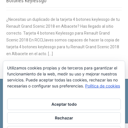
Botones Keylessgo
¿Necesitas un duplicado de la tarjeta 4 botones keylessgo de tu
Renault Grand Scenic 2018 en Albacete? Has llegado al sitio
correcto. Tarjeta 4 botones Keylessgo para Renault Grand
Scenic 2018 En RCCLlaves somos capaces de hacer la copia de
tarjeta 4 botones keylessgo para tu Renault Grand Scenic 2018
en Albacete en el acto. […]
Utilizamos cookies propias y de terceros para garantizar el
funcionamiento de la web, medir su uso y mejorar nuestros
servicios. Puede aceptar todas las cookies, rechazar las no
necesarias o configurar sus preferencias.
Política de cookies
REPARACIÓN CENTRALITA DE COCHE
C/ Virgen del pilar, 6 ,
Albacete 02006
696 340 889
info@rccllaves.com
Aceptar todo
Copyright © 2025 Reparación Centralita De Coche
Rechazar