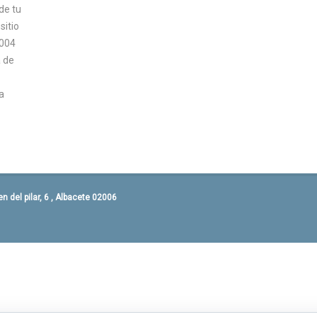
de tu
sitio
2004
 de
a
 del pilar, 6 , Albacete 02006