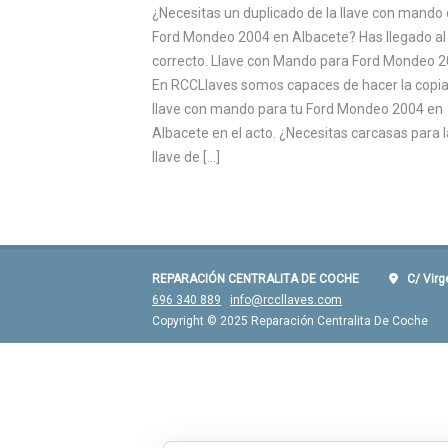
¿Necesitas un duplicado de la llave con mando 
Ford Mondeo 2004 en Albacete? Has llegado al 
correcto. Llave con Mando para Ford Mondeo 
En RCCLlaves somos capaces de hacer la copia
llave con mando para tu Ford Mondeo 2004 en
Albacete en el acto. ¿Necesitas carcasas para l
llave de […]
REPARACIÓN CENTRALITA DE COCHE
C/ Virgen
696 340 889
info@rccllaves.com
Copyright © 2025 Reparación Centralita De Coche