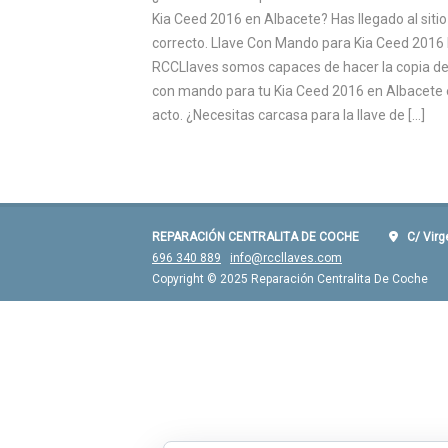
Kia Ceed 2016 en Albacete? Has llegado al sitio
correcto. Llave Con Mando para Kia Ceed 2016
RCCLlaves somos capaces de hacer la copia de
con mando para tu Kia Ceed 2016 en Albacete 
acto. ¿Necesitas carcasa para la llave de […]
REPARACIÓN CENTRALITA DE COCHE
C/ Virgen
696 340 889
info@rccllaves.com
Copyright © 2025 Reparación Centralita De Coche