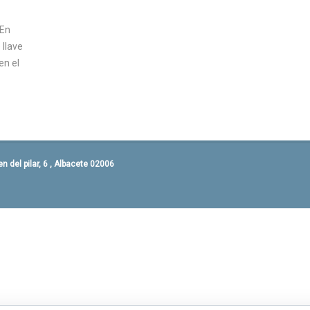
 En
 llave
en el
 del pilar, 6 , Albacete 02006