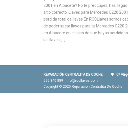
2001 en Albacete? No te preocupes, has llegad
sitio correcto. Llaves para Mercedes C220 200
pérdida total de llaves En RCCLlaves somos c
de poder sacar llaves para tu Mercedes C220 
en Albacete en el caso de que hayas perdido t
las llaves […]
REPARACIÓN CENTRALITA DE COCHE
C/ Virgen
696 340 889
info@rccllaves.com
Copyright © 2025 Reparación Centralita De Coche