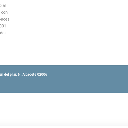
o al
1 con
apaces
2001
odas
 del pilar, 6 , Albacete 02006