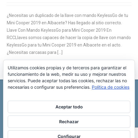
¿Necesitas un duplicado de la llave con mando KeylessGo de tu
Mini Cooper 2019 en Albacete? Has llegado al sitio correcto.
Llave Con Mando KeylessGo para Mini Cooper 2019 En
RCCLlaves somos capaces de hacer la copia de llave con mando
KeylessGo para tu Mini Cooper 2019 en Albacete en el acto.
¿Necesitas carcasas para […]
Utilizamos cookies propias y de terceros para garantizar el
funcionamiento de la web, medir su uso y mejorar nuestros
servicios. Puede aceptar todas las cookies, rechazar las no
necesarias o configurar sus preferencias.
Política de cookies
REPARACIÓN CENTRALITA DE COCHE
C/ Virgen del pilar, 6 ,
Albacete 02006
696 340 889
info@rccllaves.com
Aceptar todo
Copyright © 2025 Reparación Centralita De Coche
Rechazar
Configurar