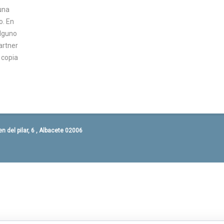
una
o. En
lguno
artner
 copia
 del pilar, 6 , Albacete 02006