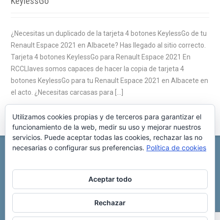
KeylessGo
¿Necesitas un duplicado de la tarjeta 4 botones KeylessGo de tu
Renault Espace 2021 en Albacete? Has llegado al sitio correcto.
Tarjeta 4 botones KeylessGo para Renault Espace 2021 En
RCCLlaves somos capaces de hacer la copia de tarjeta 4
botones KeylessGo para tu Renault Espace 2021 en Albacete en
el acto. ¿Necesitas carcasas para […]
Utilizamos cookies propias y de terceros para garantizar el
funcionamiento de la web, medir su uso y mejorar nuestros
servicios. Puede aceptar todas las cookies, rechazar las no
necesarias o configurar sus preferencias.
Política de cookies
REPARACIÓN CENTRALITA DE COCHE
C/ Virgen del pilar, 6 ,
Albacete 02006
696 340 889
info@rccllaves.com
Aceptar todo
Copyright © 2025 Reparación Centralita De Coche
Rechazar