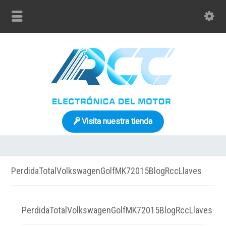
Visita nuestra tienda
PerdidaTotalVolkswagenGolfMK72015BlogRccLlaves
PerdidaTotalVolkswagenGolfMK72015BlogRccLlaves