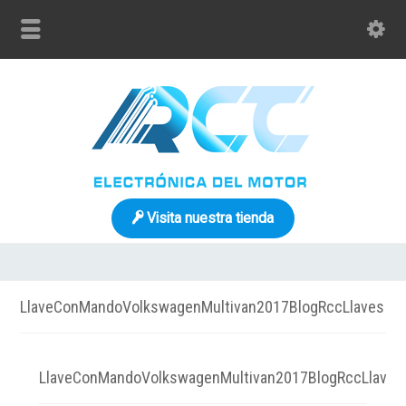
Visita nuestra tienda
LlaveConMandoVolkswagenMultivan2017BlogRccLlaves
LlaveConMandoVolkswagenMultivan2017BlogRccLlaves