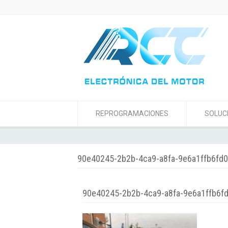
REPROGRAMACIONES
SOLUC
90e40245-2b2b-4ca9-a8fa-9e6a1ffb6fd0
90e40245-2b2b-4ca9-a8fa-9e6a1ffb6f