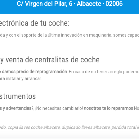
C/ Virgen del Pilar, 6 · Albacete · 02006
ectrónica de tu coche:
ada y con el soporte de la última innovación en maquinaria, somos capa
y venta de centralitas de coche
 le damos precio de reprogramación
. En caso de no tener arreglo podemo
ra instalar y arrancar.
nstrumentos
es y advertencias
?, ¡No necesitas cambiarlo!
nosotros te lo reparamos
No
ndo
,
copia llaves coche albacete
,
duplicado llaves albacete
,
perdida total l