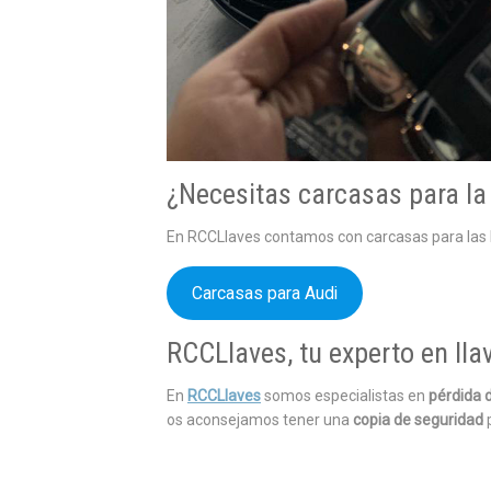
¿Necesitas carcasas para la 
En RCCLlaves contamos con carcasas para las ll
Carcasas para Audi
RCCLlaves, tu experto en lla
En
RCCLlaves
somos especialistas en
pérdida d
os aconsejamos tener una
copia de seguridad