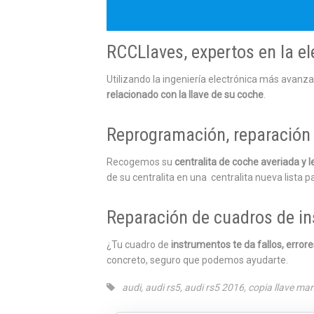
RCCLlaves, expertos en la el
Utilizando la ingeniería electrónica más avanz
relacionado con la llave de su coche
.
Reprogramación, reparación 
Recogemos su
centralita de coche averiada y
de su centralita en una centralita nueva lista pa
Reparación de cuadros de i
¿Tu cuadro de
instrumentos te da fallos, error
concreto, seguro que podemos ayudarte.
audi
,
audi rs5
,
audi rs5 2016
,
copia llave ma