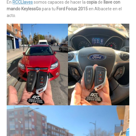
En
RCCLlaves
somos capaces de hacer la
copia
de
llave con
mando KeylessGo
para tu
Ford Focus 2015
en Albacete en el
acto.