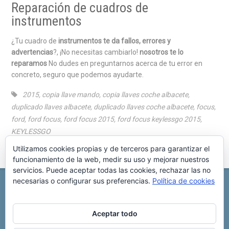
Reparación de cuadros de
instrumentos
¿Tu cuadro de
instrumentos te da fallos, errores y
advertencias
?, ¡No necesitas cambiarlo!
nosotros te lo
reparamos
No dudes en preguntarnos acerca de tu error en
concreto, seguro que podemos ayudarte.
2015
,
copia llave mando
,
copia llaves coche albacete
,
duplicado llaves albacete
,
duplicado llaves coche albacete
,
focus
,
ford
,
ford focus
,
ford focus 2015
,
ford focus keylessgo 2015
,
KEYLESSGO
Utilizamos cookies propias y de terceros para garantizar el
funcionamiento de la web, medir su uso y mejorar nuestros
servicios. Puede aceptar todas las cookies, rechazar las no
necesarias o configurar sus preferencias.
Política de cookies
REPARACIÓN CENTRALITA DE COCHE
C/ Virgen del pilar, 6 ,
Albacete 02006
696 340 889
info@rccllaves.com
Aceptar todo
Copyright © 2025 Reparación Centralita De Coche