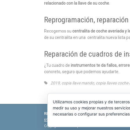
relacionado con la llave de su coche
.
Reprogramación, reparación 
Recogemos su
centralita de coche averiada y
de su centralita en una centralita nueva lista pa
Reparación de cuadros de i
¿Tu cuadro de
instrumentos te da fallos, error
concreto, seguro que podemos ayudarte.
2019
,
copia llave mando
,
copia llaves coche
Utilizamos cookies propias y de terceros
medir su uso y mejorar nuestros servicio
necesarias o configurar sus preferencia
REPARACIÓN CENTRALITA DE COCHE
C/ Virgen
696 340 889
info@rccllaves.com
Copyright © 2025 Reparación Centralita De Coche