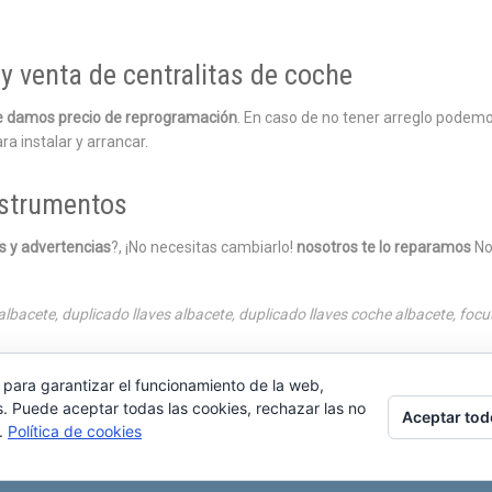
y venta de centralitas de coche
 le damos precio de reprogramación
. En caso de no tener arreglo podemo
ra instalar y arrancar.
nstrumentos
es y advertencias
?, ¡No necesitas cambiarlo!
nosotros te lo reparamos
No
 albacete
,
duplicado llaves albacete
,
duplicado llaves coche albacete
,
focu
 para garantizar el funcionamiento de la web,
s. Puede aceptar todas las cookies, rechazar las no
Aceptar tod
s.
Política de cookies
 del pilar, 6 , Albacete 02006