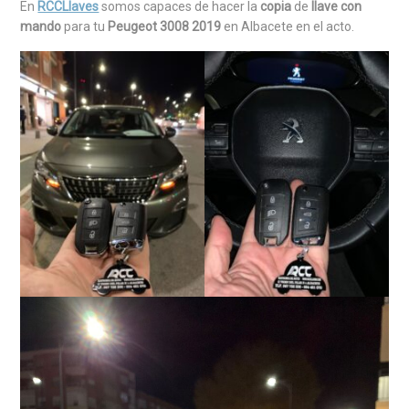
En
RCCLlaves
somos capaces de hacer la
copia
de
llave con
mando
para tu
Peugeot 3008 2019
en Albacete en el acto.